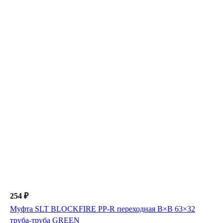
254 ₽
Муфта SLT BLOCKFIRE PP-R переходная В×В 63×32
труба-труба GREEN