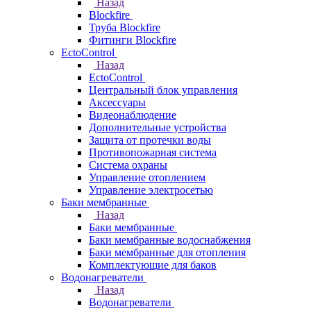
Назад
Blockfire
Труба Blockfire
Фитинги Blockfire
EctoControl
Назад
EctoControl
Центральный блок управления
Аксессуары
Видеонаблюдение
Дополнительные устройства
Защита от протечки воды
Противопожарная система
Система охраны
Управление отоплением
Управление электросетью
Баки мембранные
Назад
Баки мембранные
Баки мембранные водоснабжения
Баки мембранные для отопления
Комплектующие для баков
Водонагреватели
Назад
Водонагреватели