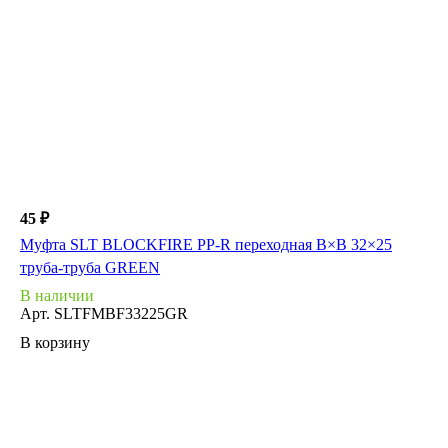
45 ₽
Муфта SLT BLOCKFIRE PP-R переходная В×В 32×25
труба-труба GREEN
В наличии
Арт.
SLTFMBF33225GR
В корзину