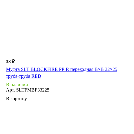
38 ₽
Муфта SLT BLOCKFIRE PP-R переходная В×В 32×25
труба-труба RED
В наличии
Арт.
SLTFMBF33225
В корзину