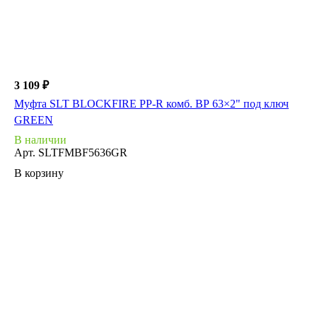
3 109 ₽
Муфта SLT BLOCKFIRE PP-R комб. ВР 63×2" под ключ
GREEN
В наличии
Арт.
SLTFMBF5636GR
В корзину