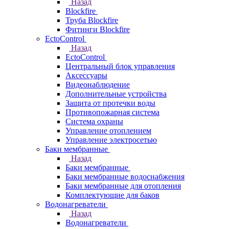
Назад
Blockfire
Труба Blockfire
Фитинги Blockfire
EctoControl
Назад
EctoControl
Центральный блок управления
Аксессуары
Видеонаблюдение
Дополнительные устройства
Защита от протечки воды
Противопожарная система
Система охраны
Управление отоплением
Управление электросетью
Баки мембранные
Назад
Баки мембранные
Баки мембранные водоснабжения
Баки мембранные для отопления
Комплектующие для баков
Водонагреватели
Назад
Водонагреватели