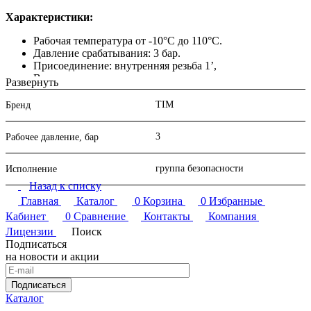
Характеристики:
Рабочая температура от -10°С до 110°С.
Давление срабатывания: 3 бар.
Присоединение: внутренняя резьба 1’,
Вертикальное расположение.
Развернуть
TIM
Бренд
Комплектующие и принадлежности для котлов купить в
3
интернет-магазине "НИВА" по выгодной цене. Доступна
Рабочее давление, бар
консультация специалиста: если есть вопросы по подбору
комплектующих для котельного оборудования, позвоните нам
группа безопасности
Исполнение
или воспользуйтесь онлайн-формой.
Назад к списку
Сделайте заказ не выходя из дома: в интернет-магазине
Главная
Каталог
0
Корзина
0
Избранные
удобный интерфейс и защищенная система оплаты.
Кабинет
0
Сравнение
Контакты
Компания
Лицензии
Поиск
Подписаться
на новости и акции
Подписаться
Каталог