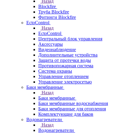
Назад
Blockfire
Труба Blockfire
Фитинги Blockfire
EctoControl
Назад
EctoControl
Центральный блок управления
Аксессуары
Видеонаблюдение
Дополнительные устройства
Защита от протечки воды
Противопожарная система
Система охраны
Управление отоплением
Управление электросетью
Баки мембранные
Назад
Баки мембранные
Баки мембранные водоснабжения
Баки мембранные для отопления
Комплектующие для баков
Водонагреватели
Назад
Водонагреватели