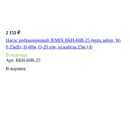
2 152 ₽
Насос вибрационный JEMIX ВБН-60В-25 (верх.забор, W-
0,25кВт, H-60м, Q-20 л/м, эл.кабель 25м.) /6
В наличии
Арт.
ВБН-60В-25
В корзину