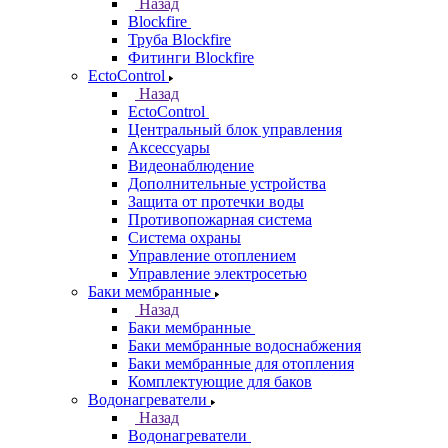
Назад
Blockfire
Труба Blockfire
Фитинги Blockfire
EctoControl
Назад
EctoControl
Центральный блок управления
Аксессуары
Видеонаблюдение
Дополнительные устройства
Защита от протечки воды
Противопожарная система
Система охраны
Управление отоплением
Управление электросетью
Баки мембранные
Назад
Баки мембранные
Баки мембранные водоснабжения
Баки мембранные для отопления
Комплектующие для баков
Водонагреватели
Назад
Водонагреватели