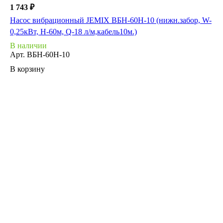
1 743 ₽
Насос вибрационный JEMIX ВБН-60Н-10 (нижн.забор, W-
0,25кВт, H-60м, Q-18 л/м,кабель10м.)
В наличии
Арт.
ВБН-60Н-10
В корзину