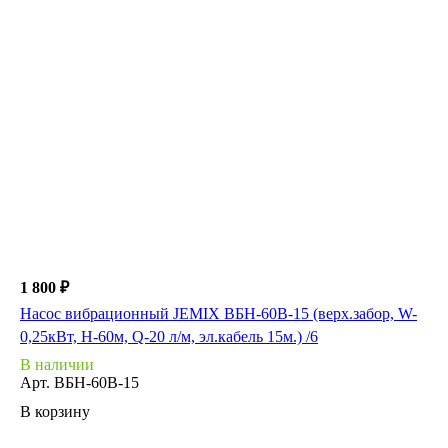
1 800 ₽
Насос вибрационный JEMIX ВБН-60В-15 (верх.забор, W-
0,25кВт, H-60м, Q-20 л/м, эл.кабель 15м.) /6
В наличии
Арт.
ВБН-60В-15
В корзину