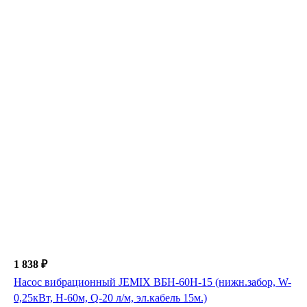
1 838 ₽
Насос вибрационный JEMIX ВБН-60Н-15 (нижн.забор, W-
0,25кВт, H-60м, Q-20 л/м, эл.кабель 15м.)