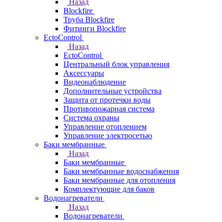
Назад
Blockfire
Труба Blockfire
Фитинги Blockfire
EctoControl
Назад
EctoControl
Центральный блок управления
Аксессуары
Видеонаблюдение
Дополнительные устройства
Защита от протечки воды
Противопожарная система
Система охраны
Управление отоплением
Управление электросетью
Баки мембранные
Назад
Баки мембранные
Баки мембранные водоснабжения
Баки мембранные для отопления
Комплектующие для баков
Водонагреватели
Назад
Водонагреватели