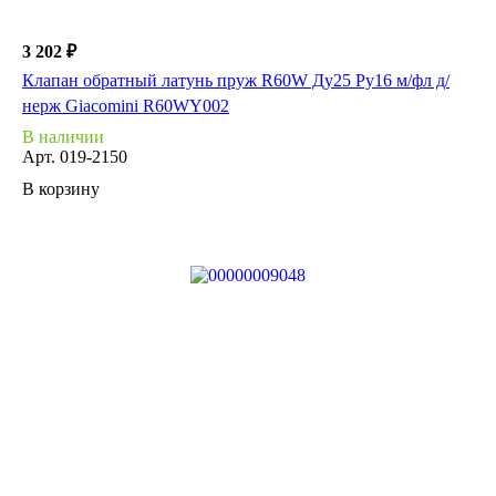
3 202 ₽
Клапан обратный латунь пруж R60W Ду25 Ру16 м/фл д/
нерж Giacomini R60WY002
В наличии
Арт.
019-2150
В корзину