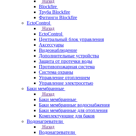
Назад
Blockfire
Труба Blockfire
Фитинги Blockfire
EctoControl
Назад
EctoControl
Центральный блок управления
Аксессуары
Видеонаблюдение
Дополнительные устройства
Защита от протечки воды
Противопожарная система
Система охраны
Управление отоплением
Управление электросетью
Баки мембранные
Назад
Баки мембранные
Баки мембранные водоснабжения
Баки мембранные для отопления
Комплектующие для баков
Водонагреватели
Назад
Водонагреватели