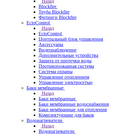
Назад
Blockfire
Труба Blockfire
Фитинги Blockfire
EctoControl
Назад
EctoControl
Центральный блок управления
Аксессуары
Видеонаблюдение
Дополнительные устройства
Защита от протечки воды
Противопожарная система
Система охраны
Управление отоплением
Управление электросетью
Баки мембранные
Назад
Баки мембранные
Баки мембранные водоснабжения
Баки мембранные для отопления
Комплектующие для баков
Водонагреватели
Назад
Водонагреватели