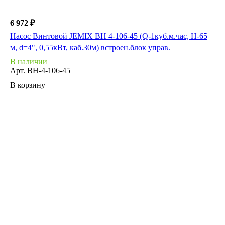
6 972 ₽
Насос Винтовой JEMIX ВН 4-106-45 (Q-1куб.м.час, Н-65
м, d=4", 0,55кВт, каб.30м) встроен.блок управ.
В наличии
Арт.
ВН-4-106-45
В корзину