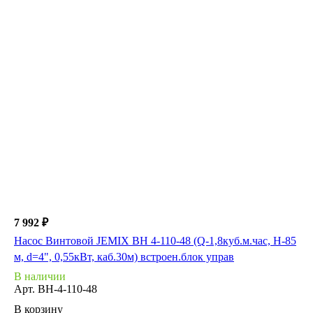
7 992 ₽
Насос Винтовой JEMIX ВН 4-110-48 (Q-1,8куб.м.час, Н-85
м, d=4", 0,55кВт, каб.30м) встроен.блок управ
В наличии
Арт.
ВН-4-110-48
В корзину