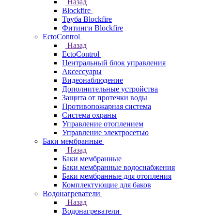
Назад
Blockfire
Труба Blockfire
Фитинги Blockfire
EctoControl
Назад
EctoControl
Центральный блок управления
Аксессуары
Видеонаблюдение
Дополнительные устройства
Защита от протечки воды
Противопожарная система
Система охраны
Управление отоплением
Управление электросетью
Баки мембранные
Назад
Баки мембранные
Баки мембранные водоснабжения
Баки мембранные для отопления
Комплектующие для баков
Водонагреватели
Назад
Водонагреватели