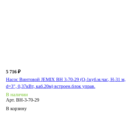
5 716 ₽
Насос Винтовой JEMIX ВН 3-70-29 (Q-1куб.м.час, Н-31 м,
d=3", 0,37кВт, каб.20м) встроен.блок управ.
В наличии
Арт.
ВН-3-70-29
В корзину