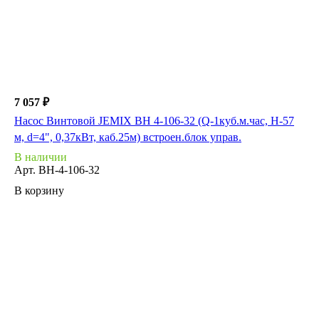
7 057 ₽
Насос Винтовой JEMIX ВН 4-106-32 (Q-1куб.м.час, Н-57
м, d=4", 0,37кВт, каб.25м) встроен.блок управ.
В наличии
Арт.
ВН-4-106-32
В корзину