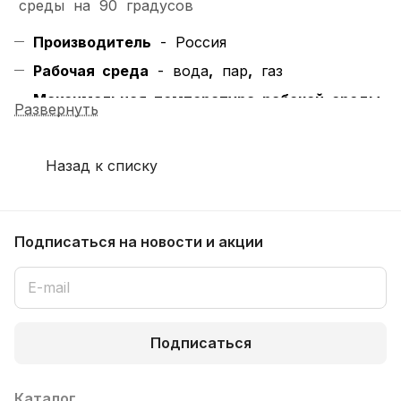
среды на 90 градусов
Производитель
- Россия
Рабочая среда
- вода
,
пар
,
газ
Максимальная температура рабочей среды
Развернуть
= + 175°С
2
Давление номинальное, PN
= 16 кгс/см
Назад к списку
Присоединение
- под приварку
Подписаться
на новости и акции
Трубные заготовки оцинкованные (сгоны, резьбы,
бочата, отводы, переходы) и фитинги для
металлических труб резьбовые (контргайки,
муфты) можно купить в Перми или заказать с
Подписаться
доставкой в ваш город. Мы также оказываем
услуги по подбору необходимых комплектующих,
Каталог