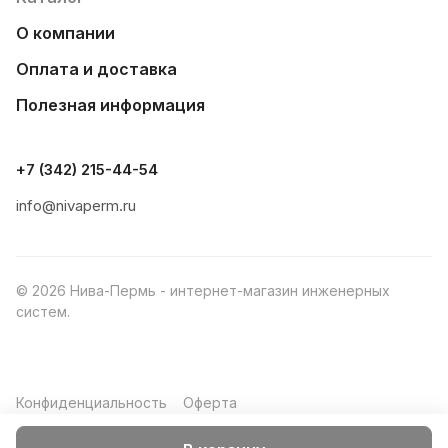
предоставляем необходимую консультационную
О компании
помощь по запросу клиентов.
Оплата и доставка
Полезная информация
+7 (342) 215-44-54
info@nivaperm.ru
© 2026 Нива-Пермь - интернет-магазин инженерных
систем.
Конфиденциальность
Оферта
Разработано в