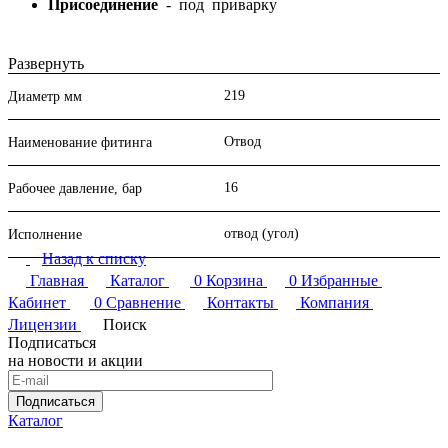
Присоединение
- под приварку
Развернуть
Трубные заготовки оцинкованные (сгоны, резьбы, бочата,
219
Диаметр мм
отводы, переходы) и фитинги для металлических труб
резьбовые (контргайки, муфты) можно купить в Перми или
Отвод
Наименование фитинга
заказать с доставкой в ваш город. Мы также оказываем услуги
по подбору необходимых комплектующих, предоставляем
необходимую консультационную помощь по запросу
16
Рабочее давление, бар
клиентов.
отвод (угол)
Исполнение
Назад к списку
Главная
Каталог
0
Корзина
0
Избранные
Кабинет
0
Сравнение
Контакты
Компания
Лицензии
Поиск
Подписаться
на новости и акции
Подписаться
Каталог