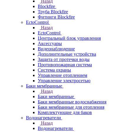
Назад
Blockfire
Труба Blockfire
Фитинги Blockfire
EctoControl
Назад
EctoControl
Центральный блок управления
Аксессуары
Видеонаблюдение
Дополнительные устройства
Защита от протечки воды
Противопожарная система
Система охраны
Управление отоплением
Управление электросетью
Баки мембранные
Назад
Баки мембранные
Баки мембранные водоснабжения
Баки мембранные для отопления
Комплектующие для баков
Водонагреватели
Назад
Водонагреватели