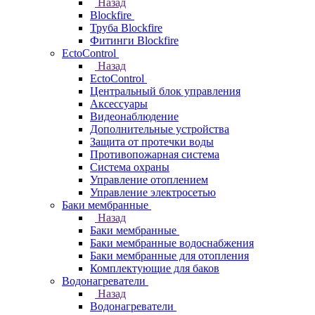
Назад
Blockfire
Труба Blockfire
Фитинги Blockfire
EctoControl
Назад
EctoControl
Центральный блок управления
Аксессуары
Видеонаблюдение
Дополнительные устройства
Защита от протечки воды
Противопожарная система
Система охраны
Управление отоплением
Управление электросетью
Баки мембранные
Назад
Баки мембранные
Баки мембранные водоснабжения
Баки мембранные для отопления
Комплектующие для баков
Водонагреватели
Назад
Водонагреватели