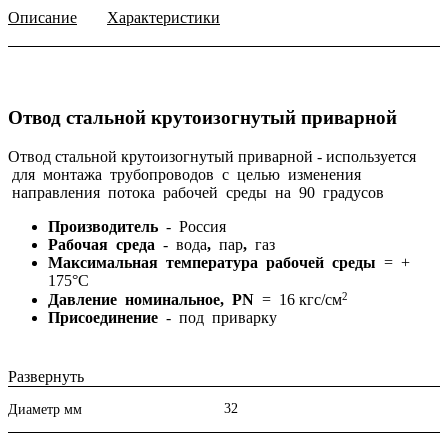
Описание
Характеристики
Отвод стальной крутоизогнутый приварной
Отвод стальной крутоизогнутый приварной -
используется
для монтажа трубопроводов с целью изменения
направления потока рабочей среды на 90 градусов
Производитель
- Россия
Рабочая среда
- вода
,
пар
,
газ
Максимальная температура рабочей среды
= +
175°С
2
Давление номинальное, PN
= 16 кгс/см
Присоединение
- под приварку
Развернуть
Трубные заготовки оцинкованные (сгоны, резьбы, бочата,
32
Диаметр мм
отводы, переходы) и фитинги для металлических труб
резьбовые (контргайки, муфты) можно купить в Перми или