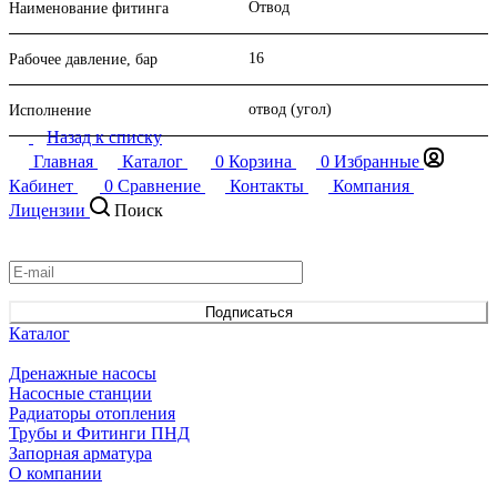
Отвод
Наименование фитинга
заказать с доставкой в ваш город. Мы также оказываем услуги
по подбору необходимых комплектующих, предоставляем
необходимую консультационную помощь по запросу
16
Рабочее давление, бар
клиентов.
отвод (угол)
Исполнение
Назад к списку
Главная
Каталог
0
Корзина
0
Избранные
Кабинет
0
Сравнение
Контакты
Компания
Лицензии
Поиск
Подписаться
на новости и акции
Подписаться
Каталог
Дренажные насосы
Насосные станции
Радиаторы отопления
Трубы и Фитинги ПНД
Запорная арматура
О компании