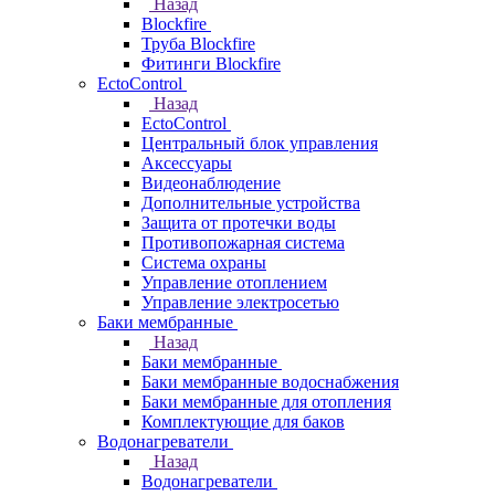
Назад
Blockfire
Труба Blockfire
Фитинги Blockfire
EctoControl
Назад
EctoControl
Центральный блок управления
Аксессуары
Видеонаблюдение
Дополнительные устройства
Защита от протечки воды
Противопожарная система
Система охраны
Управление отоплением
Управление электросетью
Баки мембранные
Назад
Баки мембранные
Баки мембранные водоснабжения
Баки мембранные для отопления
Комплектующие для баков
Водонагреватели
Назад
Водонагреватели