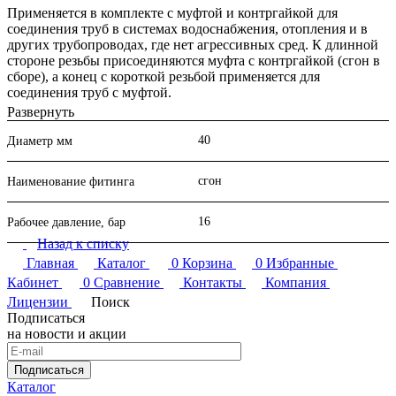
Применяется в комплекте с муфтой и контргайкой для
соединения труб в системах водоснабжения, отопления и в
других трубопроводах, где нет агрессивных сред. К длинной
стороне резьбы присоединяются муфта с контргайкой (сгон в
сборе), а конец с короткой резьбой применяется для
соединения труб с муфтой.
Развернуть
40
Диаметр мм
Трубные заготовки (сгоны, резьбы, бочата) и фитинги для
металлических труб резьбовые (контргайки, муфты) можно
сгон
Наименование фитинга
купить в Перми или заказать с доставкой в ваш город. Мы
также оказываем услуги по подбору необходимых
комплектующих, предоставляем необходимую
16
Рабочее давление, бар
консультационную помощь по запросу клиентов.
Назад к списку
Главная
Каталог
0
Корзина
0
Избранные
Кабинет
0
Сравнение
Контакты
Компания
Лицензии
Поиск
Подписаться
на новости и акции
Подписаться
Каталог